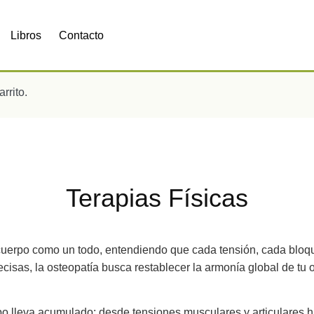
Libros
Contacto
rrito.
Terapias Físicas
cuerpo como un todo, entendiendo que cada tensión, cada bloque
cisas, la osteopatía busca restablecer la armonía global de tu 
rpo lleva acumulado: desde tensiones musculares y articulares h