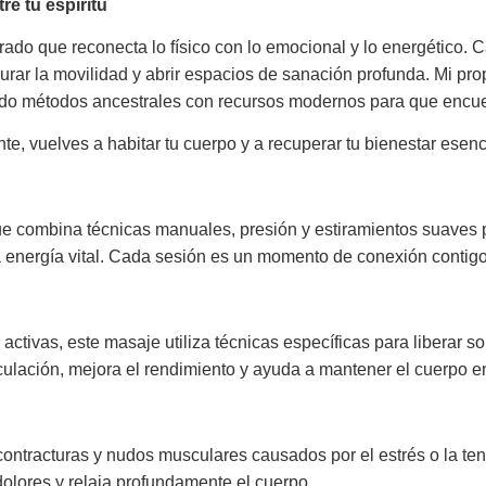
re tu espíritu
grado que reconecta lo físico con lo emocional y lo energético.
aurar la movilidad y abrir espacios de sanación profunda. Mi p
do métodos ancestrales con recursos modernos para que encuentr
e, vuelves a habitar tu cuerpo y a recuperar tu bienestar esenc
 combina técnicas manuales, presión y estiramientos suaves pa
la energía vital. Cada sesión es un momento de conexión contigo 
ctivas, este masaje utiliza técnicas específicas para liberar s
circulación, mejora el rendimiento y ayuda a mantener el cuerpo 
contracturas y nudos musculares causados por el estrés o la te
 dolores y relaja profundamente el cuerpo.