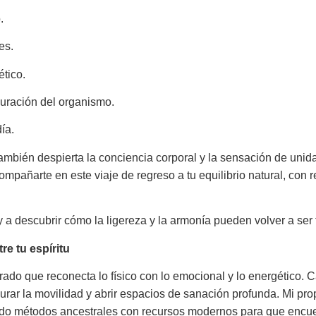
.
es.
ético.
curación del organismo.
ía.
 también despierta la conciencia corporal y la sensación de unid
añarte en este viaje de regreso a tu equilibrio natural, con r
 y a descubrir cómo la ligereza y la armonía pueden volver a ser 
re tu espíritu
grado que reconecta lo físico con lo emocional y lo energético.
aurar la movilidad y abrir espacios de sanación profunda. Mi p
do métodos ancestrales con recursos modernos para que encuentr