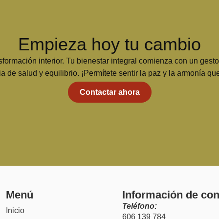
Empieza hoy tu cambio
formación interior. Tu bienestar integral comienza con un gest
a de salud y equilibrio. ¡Permítete sentir la paz y la armonía q
Contactar ahora
Menú
Información de con
Teléfono:
Inicio
606 139 784