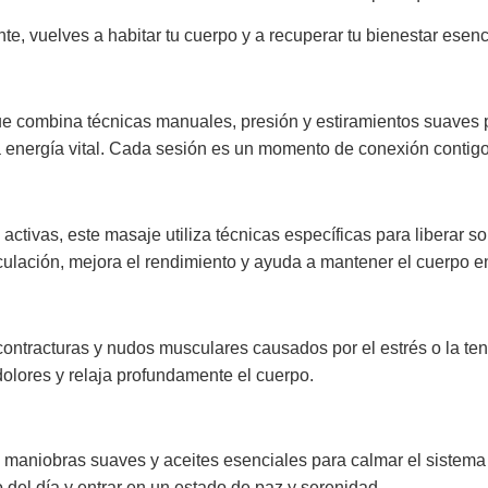
e, vuelves a habitar tu cuerpo y a recuperar tu bienestar esenc
 combina técnicas manuales, presión y estiramientos suaves pa
la energía vital. Cada sesión es un momento de conexión contigo 
ctivas, este masaje utiliza técnicas específicas para liberar s
circulación, mejora el rendimiento y ayuda a mantener el cuerpo 
contracturas y nudos musculares causados por el estrés o la te
 dolores y relaja profundamente el cuerpo.
maniobras suaves y aceites esenciales para calmar el sistema n
o del día y entrar en un estado de paz y serenidad.