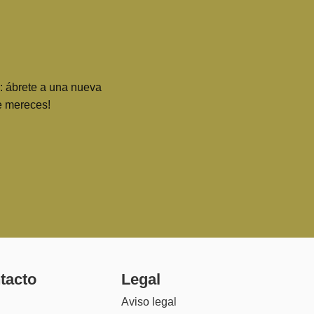
o: ábrete a una nueva
ue mereces!
tacto
Legal
Aviso legal